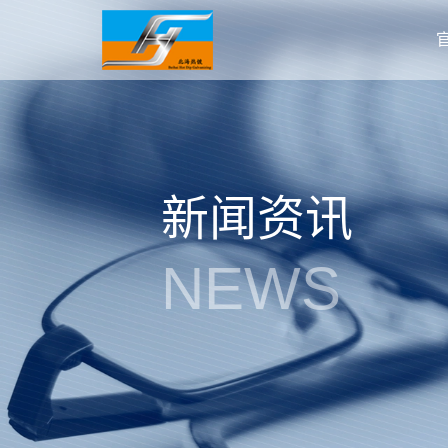
新闻资讯
NEWS