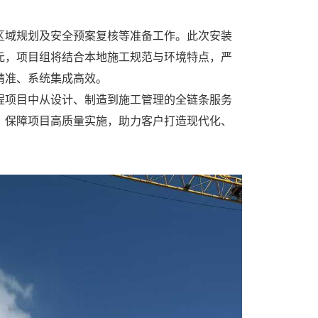
区域规划及安全预案复核等准备工作。此次安装
元，项目组将结合本地施工规范与环境特点，严
精准、系统集成高效。
程项目中从设计、制造到施工管理的全链条服务
，保障项目高质量实施，助力客户打造现代化、