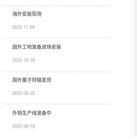
海外安装现场
2025-11-05
国外工地准备进场安装
2025-10-18
国外案子锌锅发货
2025-08-25
外销生产线准备中
2025-08-18