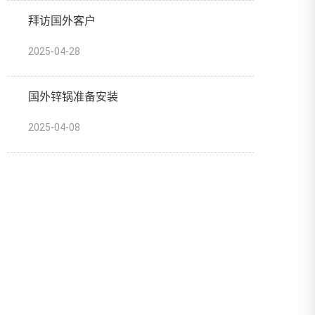
拜访国外客户
2025-04-28
国外锌锅准备安装
2025-04-08